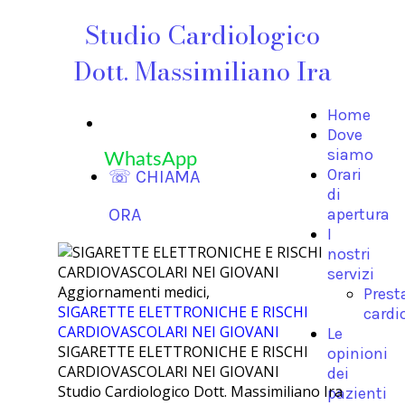
Studio Cardiologico
Dott. Massimiliano Ira
Home
Dove
siamo
WhatsApp
Orari
☏ CHIAMA
di
ORA
apertura
I
nostri
servizi
Aggiornamenti medici,
Prest
SIGARETTE ELETTRONICHE E RISCHI
cardi
CARDIOVASCOLARI NEI GIOVANI
Le
SIGARETTE ELETTRONICHE E RISCHI
opinioni
CARDIOVASCOLARI NEI GIOVANI
dei
Studio Cardiologico Dott. Massimiliano Ira
pazienti