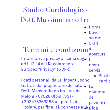
Studio Cardiologico
Dott. Massimiliano Ira
Home
Dove
siamo
Orari
Termini e condizioni
di
apertura
Informativa privacy ai sensi degli
I
artt. 13-14 del Regolamento
nostri
Europeo “Privacy” (GDPR)
servizi
Prest
I dati personali da Lei inseriti, sono
cardi
trattati dal proprietario del sito
Le
Dott. Massimiliano Ira - Via del
opinioni
Melo 8 - 07026 Olbia (SS) -
dei
+393475363295 in qualità di
pazienti
Titolare, per finalità connesse alla
Blog